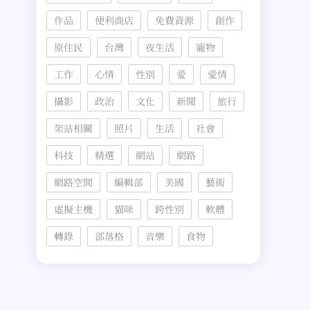
作品
便利商店
免費資源
創作
原住民
台灣
夜生活
寵物
工作
心情
性別
愛
愛情
攝影
政治
文化
新聞
旅行
架站相關
照片
生活
社會
科技
精選
網站
網路
網路空間
編輯部
美國
藝術
虛擬主機
貓咪
跨性別
軟體
轉錄
部落格
音樂
食物