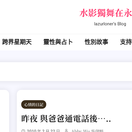
水影獨舞在
lazurloner’s Blog
跨界星期天
靈性與占卜
性別故事
支持
心情的日記
昨夜 與爸爸通電話後…..
Abby Wu 吳伊婷
2010 年 2 月 22 日