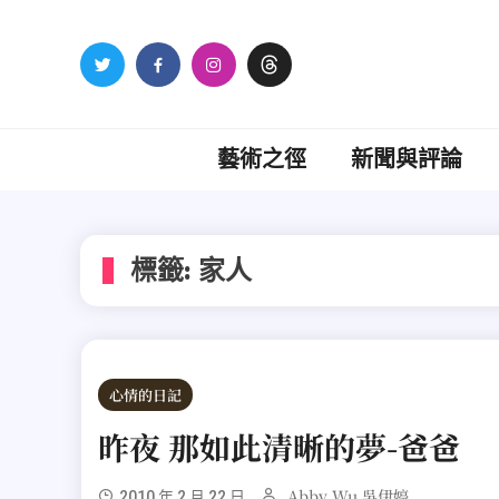
Skip
to
content
藝術之徑
新聞與評論
標籤:
家人
心情的日記
昨夜 那如此清晰的夢-爸爸
Abby Wu 吳伊婷
2010 年 2 月 22 日