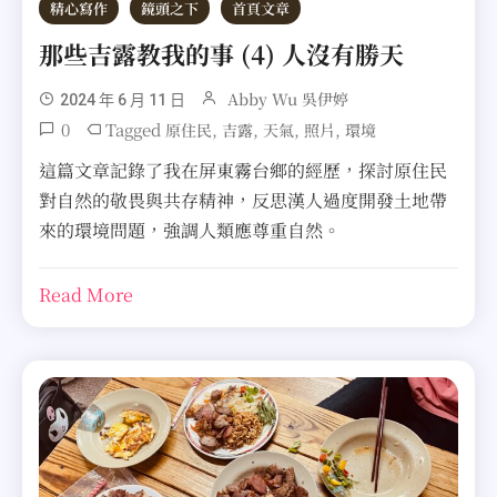
精心寫作
鏡頭之下
首頁文章
那些吉露教我的事 (4) 人沒有勝天
Abby Wu 吳伊婷
2024 年 6 月 11 日
0
Tagged
,
,
,
,
原住民
吉露
天氣
照片
環境
這篇文章記錄了我在屏東霧台鄉的經歷，探討原住民
對自然的敬畏與共存精神，反思漢人過度開發土地帶
來的環境問題，強調人類應尊重自然。
Read More