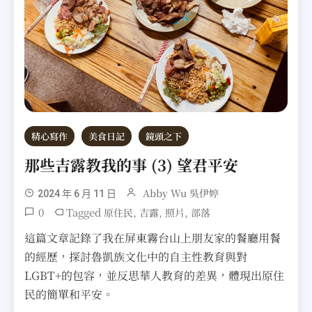
精心寫作
美食日記
鏡頭之下
那些吉露教我的事 (3) 望君平安
Abby Wu 吳伊婷
2024 年 6 月 11 日
0
Tagged
,
,
,
原住民
吉露
照片
部落
這篇文章記錄了我在屏東霧台山上朋友家的餐廳用餐
的經歷，探討魯凱族文化中的自主性教育與對
LGBT+的包容，並反思華人教育的差異，體現出原住
民的簡單和平安。