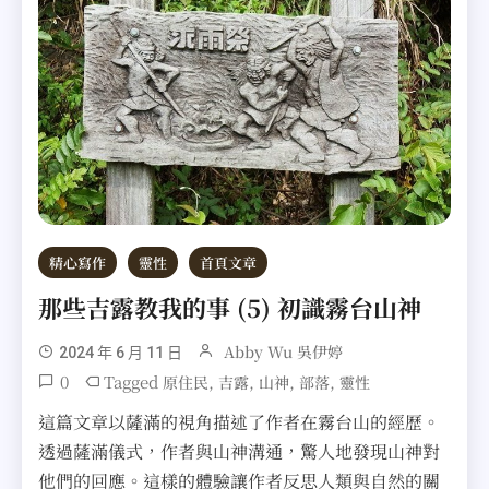
精心寫作
靈性
首頁文章
那些吉露教我的事 (5) 初識霧台山神
Abby Wu 吳伊婷
2024 年 6 月 11 日
0
Tagged
,
,
,
,
原住民
吉露
山神
部落
靈性
這篇文章以薩滿的視角描述了作者在霧台山的經歷。
透過薩滿儀式，作者與山神溝通，驚人地發現山神對
他們的回應。這樣的體驗讓作者反思人類與自然的關