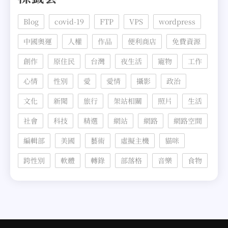
Blog
covid-19
FTP
VPS
wordpress
中國奧運
人權
作品
便利商店
免費資源
創作
原住民
台灣
夜生活
寵物
工作
心情
性別
愛
愛情
攝影
政治
文化
新聞
旅行
架站相關
照片
生活
社會
科技
精選
網站
網路
網路空間
編輯部
美國
藝術
虛擬主機
貓咪
跨性別
軟體
轉錄
部落格
音樂
食物