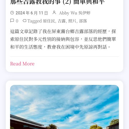
那些吉露教我的事 (2) 簡單與和平
Abby Wu 吳伊婷
2024 年 6 月 11 日
0
Tagged
,
,
,
原住民
吉露
照片
部落
這篇文章記錄了我在屏東霧台鄉吉露部落的經歷，探
索原住民對多元性別的接納與包容，並反思他們簡單
和平的生活態度，教會我在困境中先原諒再對話。
Read More