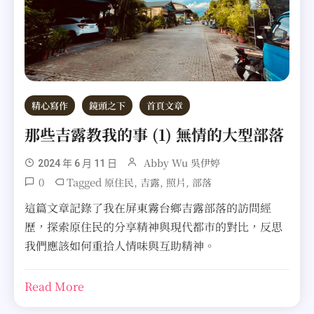
精心寫作
鏡頭之下
首頁文章
那些吉露教我的事 (1) 無情的大型部落
Abby Wu 吳伊婷
2024 年 6 月 11 日
0
Tagged
,
,
,
原住民
吉露
照片
部落
這篇文章記錄了我在屏東霧台鄉吉露部落的訪問經
歷，探索原住民的分享精神與現代都市的對比，反思
我們應該如何重拾人情味與互助精神。
Read More