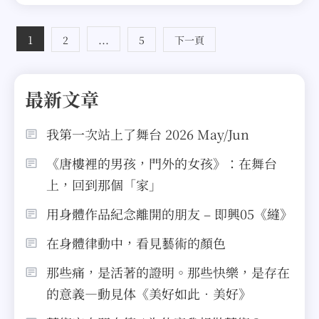
文
1
...
2
5
下一頁
章
最新文章
分
頁
我第一次站上了舞台 2026 May/Jun
《唐樓裡的男孩，門外的女孩》：在舞台
上，回到那個「家」
用身體作品紀念離開的朋友 – 即興05《縫》
在身體律動中，看見藝術的顏色
那些痛，是活著的證明。那些快樂，是存在
的意義—動見体《美好如此．美好》