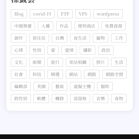
Blog
covid-19
FTP
VPS
wordpress
中國奧運
人權
作品
便利商店
免費資源
創作
原住民
台灣
夜生活
寵物
工作
心情
性別
愛
愛情
攝影
政治
文化
新聞
旅行
架站相關
照片
生活
社會
科技
精選
網站
網路
網路空間
編輯部
美國
藝術
虛擬主機
貓咪
跨性別
軟體
轉錄
部落格
音樂
食物