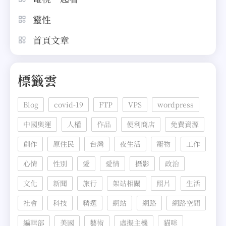
靈性
首頁文章
標籤雲
Blog
covid-19
FTP
VPS
wordpress
中國奧運
人權
作品
便利商店
免費資源
創作
原住民
台灣
夜生活
寵物
工作
心情
性別
愛
愛情
攝影
政治
文化
新聞
旅行
架站相關
照片
生活
社會
科技
精選
網站
網路
網路空間
編輯部
美國
藝術
虛擬主機
貓咪