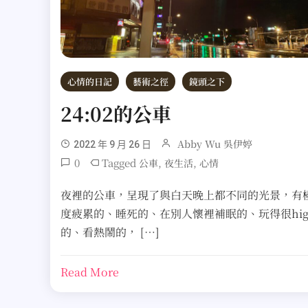
心情的日記
藝術之徑
鏡頭之下
24:02的公車
Abby Wu 吳伊婷
2022 年 9 月 26 日
0
Tagged
,
,
公車
夜生活
心情
夜裡的公車，呈現了與白天晚上都不同的光景，有
度疲累的、睡死的、在別人懷裡補眠的、玩得很hig
的、看熱鬧的， […]
Read More