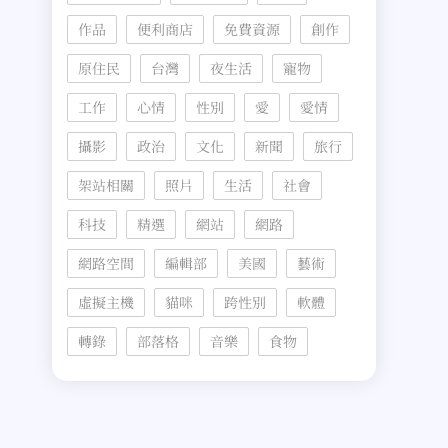
作品
便利商店
免費資源
創作
原住民
台灣
夜生活
寵物
工作
心情
性別
愛
愛情
攝影
政治
文化
新聞
旅行
架站相關
照片
生活
社會
科技
精選
網站
網路
網路空間
編輯部
美國
藝術
虛擬主機
貓咪
跨性別
軟體
轉錄
部落格
音樂
食物