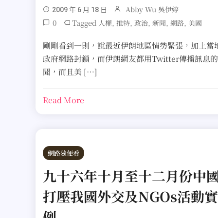
Abby Wu 吳伊婷
2009 年 6 月 18 日
0
Tagged
,
,
,
,
,
人權
推特
政治
新聞
網路
美國
剛剛看到一則，說最近伊朗地區情勢緊張，加上當
政府網路封鎖，而伊朗網友都用Twitter傳播訊息
聞，而且美 […]
Read More
網路隨便看
九十六年十月至十二月份中
打壓我國外交及NGOs活動實
例