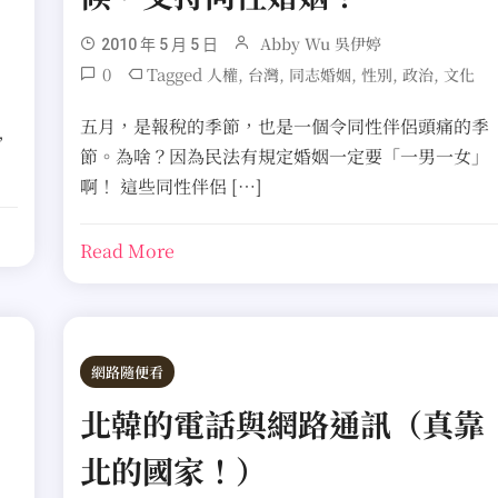
Abby Wu 吳伊婷
2010 年 5 月 5 日
0
Tagged
,
,
,
,
,
人權
台灣
同志婚姻
性別
政治
文化
五月，是報稅的季節，也是一個令同性伴侶頭痛的季
，
節。為啥？因為民法有規定婚姻一定要「一男一女」
啊！ 這些同性伴侶 […]
Read More
網路隨便看
北韓的電話與網路通訊（真靠
北的國家！）