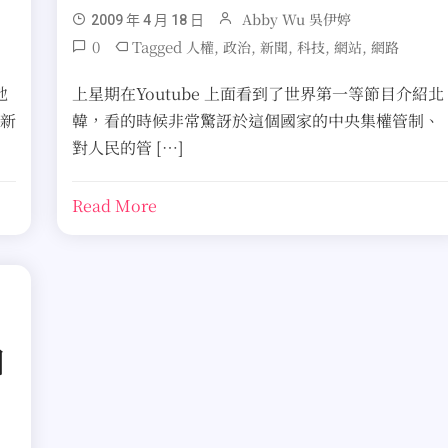
Abby Wu 吳伊婷
2009 年 4 月 18 日
0
Tagged
,
,
,
,
,
人權
政治
新聞
科技
網站
網路
地
上星期在Youtube 上面看到了世界第一等節目介紹北
的新
韓，看的時候非常驚訝於這個國家的中央集權管制、
對人民的管 […]
Read More
國