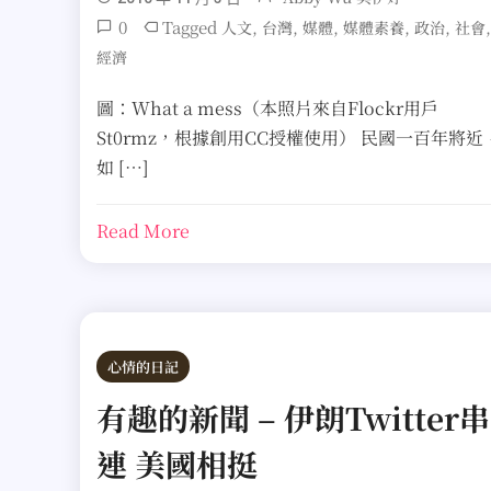
0
Tagged
,
,
,
,
,
,
人文
台灣
媒體
媒體素養
政治
社會
經濟
圖：What a mess（本照片來自Flockr用戶
St0rmz，根據創用CC授權使用） 民國一百年將近
如 […]
Read More
心情的日記
有趣的新聞 – 伊朗Twitter串
連 美國相挺