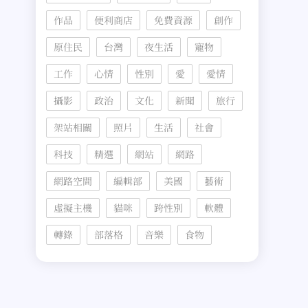
作品
便利商店
免費資源
創作
原住民
台灣
夜生活
寵物
工作
心情
性別
愛
愛情
攝影
政治
文化
新聞
旅行
架站相關
照片
生活
社會
科技
精選
網站
網路
網路空間
編輯部
美國
藝術
虛擬主機
貓咪
跨性別
軟體
轉錄
部落格
音樂
食物