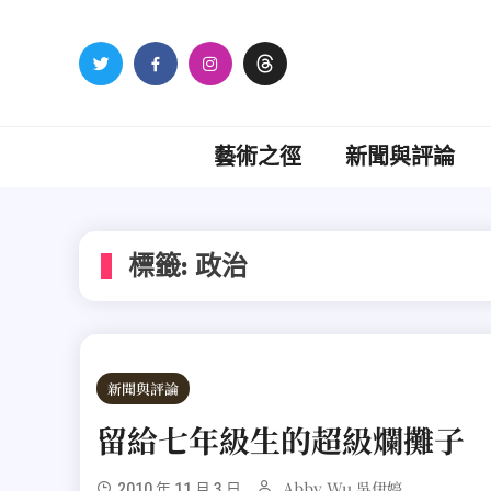
Skip
to
content
藝術之徑
新聞與評論
標籤:
政治
新聞與評論
留給七年級生的超級爛攤子
Abby Wu 吳伊婷
2010 年 11 月 3 日