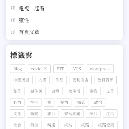
電視一起看
靈性
首頁文章
標籤雲
Blog
covid-19
FTP
VPS
wordpress
中國奧運
人權
作品
便利商店
免費資源
創作
原住民
台灣
夜生活
寵物
工作
心情
性別
愛
愛情
攝影
政治
文化
新聞
旅行
架站相關
照片
生活
社會
科技
精選
網站
網路
網路空間