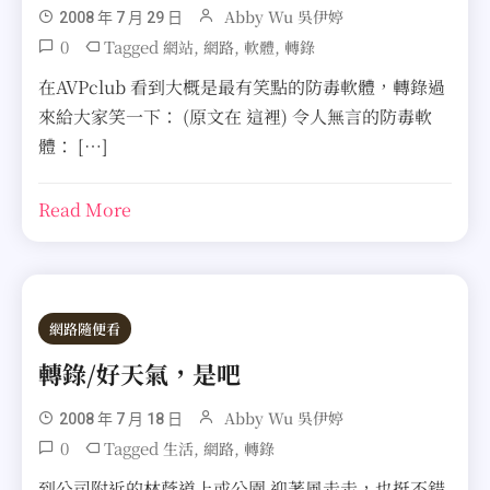
Abby Wu 吳伊婷
2008 年 7 月 29 日
0
Tagged
,
,
,
網站
網路
軟體
轉錄
在AVPclub 看到大概是最有笑點的防毒軟體，轉錄過
來給大家笑一下： (原文在 這裡) 令人無言的防毒軟
體： […]
Read More
網路隨便看
轉錄/好天氣，是吧
Abby Wu 吳伊婷
2008 年 7 月 18 日
0
Tagged
,
,
生活
網路
轉錄
到公司附近的林蔭道上或公園 迎著風走走，也挺不錯