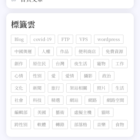
標籤雲
Blog
covid-19
FTP
VPS
wordpress
中國奧運
人權
作品
便利商店
免費資源
創作
原住民
台灣
夜生活
寵物
工作
心情
性別
愛
愛情
攝影
政治
文化
新聞
旅行
架站相關
照片
生活
社會
科技
精選
網站
網路
網路空間
編輯部
美國
藝術
虛擬主機
貓咪
跨性別
軟體
轉錄
部落格
音樂
食物