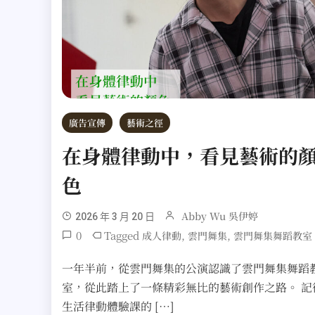
廣告宣傳
藝術之徑
在身體律動中，看見藝術的
色
Abby Wu 吳伊婷
2026 年 3 月 20 日
0
Tagged
,
,
成人律動
雲門舞集
雲門舞集舞蹈教室
一年半前，從雲門舞集的公演認識了雲門舞集舞蹈
室，從此踏上了一條精彩無比的藝術創作之路。 記
生活律動體驗課的 […]