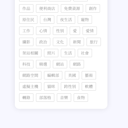
作品
便利商店
免費資源
創作
原住民
台灣
夜生活
寵物
工作
心情
性別
愛
愛情
攝影
政治
文化
新聞
旅行
架站相關
照片
生活
社會
科技
精選
網站
網路
網路空間
編輯部
美國
藝術
虛擬主機
貓咪
跨性別
軟體
轉錄
部落格
音樂
食物