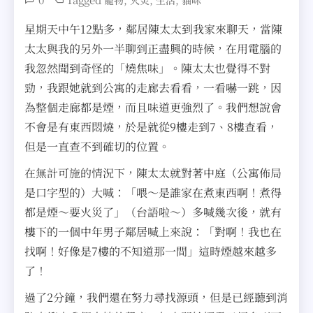
寵物
火災
生活
貓咪
星期天中午12點多，鄰居陳太太到我家來聊天，當陳
太太與我的另外一半聊到正盡興的時候，在用電腦的
我忽然聞到奇怪的「燒焦味」。陳太太也覺得不對
勁，我跟她就到公寓的走廊去看看，一看嚇一跳，因
為整個走廊都是煙，而且味道更強烈了。我們想說會
不會是有東西悶燒，於是就從9樓走到7、8樓查看，
但是一直查不到確切的位置。
在無計可施的情況下，陳太太就對著中庭（公寓佈局
是口字型的）大喊：「喂～是誰家在煮東西啊！煮得
都是煙～要火災了」（台語啦～）多喊幾次後，就有
樓下的一個中年男子鄰居喊上來說：「對啊！我也在
找啊！好像是7樓的不知道那一間」這時煙越來越多
了！
過了2分鐘，我們還在努力尋找源頭，但是已經聽到消