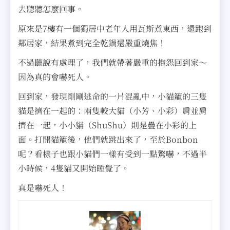
去聽聽怎麼回事。
原來是7樓有一個獨居中老年人用瓦斯煮東西，還跑到
鄰居家，結果煮到完全乾鍋還嚴重燒焦！
不過聽說有處理了，我們就帶著嚴重的抱怨回到家～
因為真的會嚇死人。
回到家，發現剛剛逃命的一片混亂中，小貓籠的三隻
貓是擠在一起的：兩隻較大貓（小芳、小彩）肩並肩
擠在一起，小小貓（ShuShu）則是疊在小彩的上
面。打開貓籠後，他們就跳出來了，至於Bonbon
呢？看樣子也跟小貓們一樣有受到一點驚嚇，不過半
小時候，4隻貓又開始睡覺了。
真是嚇死人！