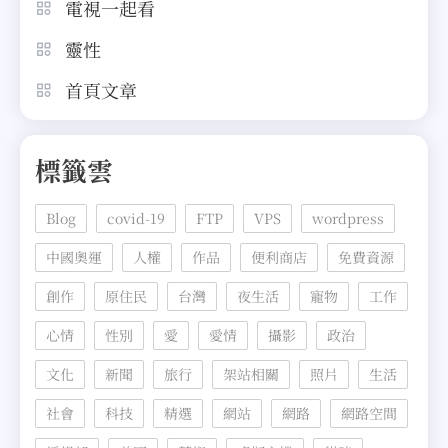
電視一起看
靈性
首頁文章
標籤雲
Blog
covid-19
FTP
VPS
wordpress
中國奧運
人權
作品
便利商店
免費資源
創作
原住民
台灣
夜生活
寵物
工作
心情
性別
愛
愛情
攝影
政治
文化
新聞
旅行
架站相關
照片
生活
社會
科技
精選
網站
網路
網路空間