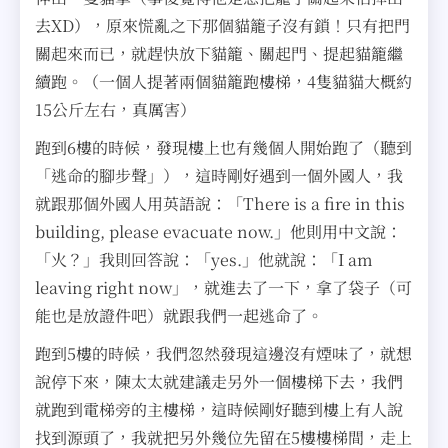
去XD），原來慌亂之下那個貓籠子沒有鎖！只有把門
關起來而已，就趕快放下貓籠、關起門、提起貓籠繼
續跑。（一個人提著兩個貓籠跑樓梯，4隻貓貓大概約
15公斤左右，真厲害）
跑到6樓的時候，發現樓上也有幾個人開始跑了（聽到
「逃命的腳步聲」），這時剛好遇到一個外國人，我
就跟那個外國人用英語說：「There is a fire in this
building, please evacuate now.」他則用中文說：
「火？」我則回答說：「yes.」他就說：「I am
leaving right now」，就進去了一下，拿了袋子（可
能也是放證件吧）就跟我們一起逃命了。
跑到5樓的時候，我們忽然發現這邊沒有煙味了，就想
說停下來，陳太太就建議走另外一個樓梯下去，我們
就跑到電梯旁的主樓梯，這時候剛好聽到樓上有人說
找到源頭了，我就把另外幾位先留在5樓樓梯間，走上