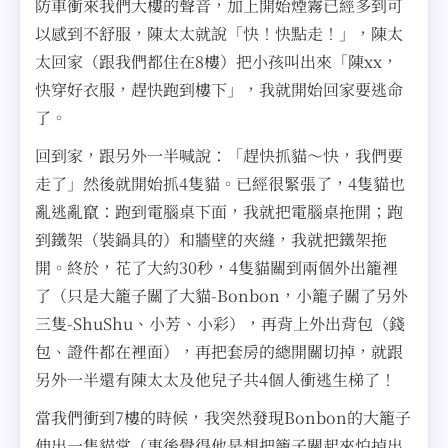
防車衝來我們大樓的聲音，加上開始煙霧已經多到可
以感到不舒服，陳太太就說「快！快點走！」，陳太
太回家（跟我們都住在8樓）把小孩叫出來「陳xx，
快穿好衣服，趕快跑到樓下」，我就開始回家要逃命
了。
回到家，跟另外一半喊說：「趕快抓貓～快，我們要
走了」然後就開始抓4隻貓。已經很緊張了，4隻貓也
亂逃亂竄：跑到電腦桌下面，我就把電腦桌拖開；跑
到鐵架（裝鍋具的）和牆壁的夾縫，我就把鐵架拖
開。終於，花了大約30秒，4隻貓關到兩個外出籠裡
了（只是大籠子關了大貓-Bonbon，小籠子關了另外
三隻-ShuShu、小芳、小彩），再背上外出背包（錢
包、證件都在裡面），再把套房的總開關切掉，就跟
另外一半還有陳太太及他兒子共4個人衝逃生梯了！
當我們衝到7樓的時候，我突然發現Bonbon的大籠子
伸出一隻貓掌（事後覺得他是想把籠子關起來怕掉出