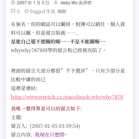
2007 年 1 月 5 日
Abby Wu 吳伊婷
0
Tagged
,
生活
網路
在無名，你的網誌可以關掉，相簿可以鎖住，個人資
料可以關，但是留言版就……..
是他自己還不想關的喔~~~不是不能關喔~~
whywhy7878同學的留言板已經被攻陷了。
裡面的留言大部分都很”不予置評”，只有少部分是
比較中庸的而已
這裡是連結:
http://www.wretch.cc/guestbook/whywhy7878
我唯一覺得算是可以的留言如下:
主題:
留言人: (2007-01-05 03:59:54)
留言內容:
我現在只想問~