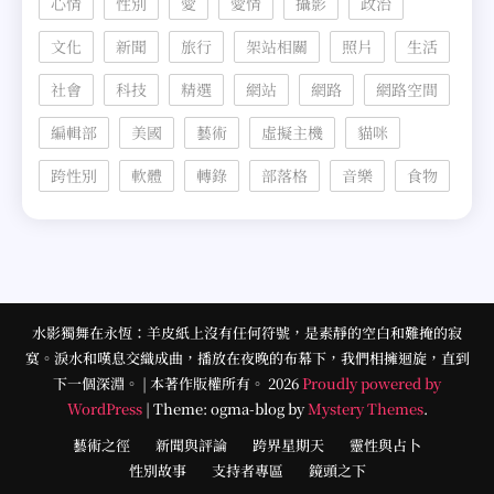
心情
性別
愛
愛情
攝影
政治
文化
新聞
旅行
架站相關
照片
生活
社會
科技
精選
網站
網路
網路空間
編輯部
美國
藝術
虛擬主機
貓咪
跨性別
軟體
轉錄
部落格
音樂
食物
水影獨舞在永恆：羊皮紙上沒有任何符號，是素靜的空白和難掩的寂
寞。淚水和嘆息交織成曲，播放在夜晚的布幕下，我們相擁迴旋，直到
下一個深淵。 | 本著作版權所有。 2026
Proudly powered by
WordPress
|
Theme: ogma-blog by
Mystery Themes
.
藝術之徑
新聞與評論
跨界星期天
靈性與占卜
性別故事
支持者專區
鏡頭之下