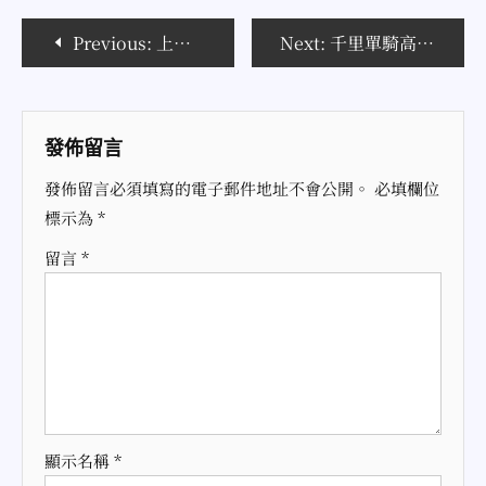
文
Previous:
上新聞後，他關閉了無名
Next:
千里單騎高鐵行(圖)
章
導
發佈留言
覽
發佈留言必須填寫的電子郵件地址不會公開。
必填欄位
標示為
*
留言
*
顯示名稱
*