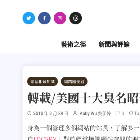
Skip
to
content
藝術之徑
新聞與評論
架站相關知識
網路隨便看
轉載/美國十大臭名
0
Ta
2010 年 3 月 29 日
Abby Wu 吳伊婷
身為一個管理多個網站的站長，了解多一
自
IDCSPY
，對於經常接觸網站空間的朋