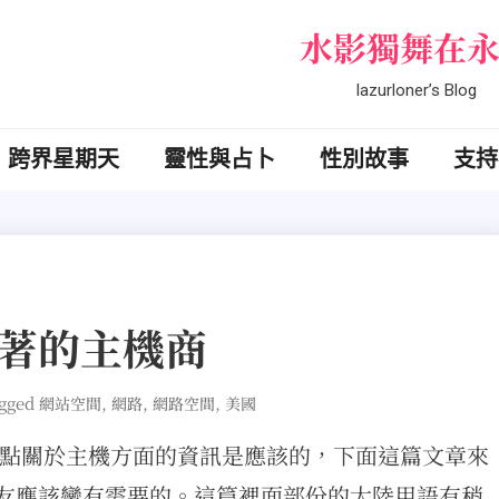
水影獨舞在
lazurloner’s Blog
跨界星期天
靈性與占卜
性別故事
支持
昭著的主機商
gged
,
,
,
網站空間
網路
網路空間
美國
點關於主機方面的資訊是應該的，下面這篇文章來
友應該蠻有需要的。這篇裡面部份的大陸用語有稍