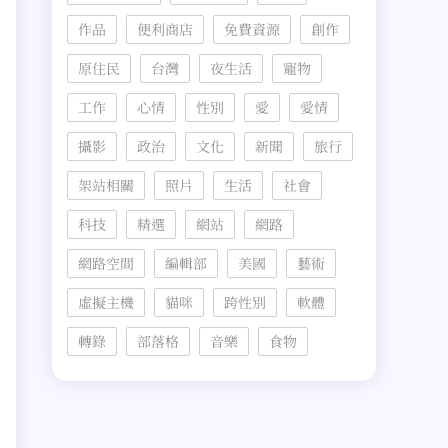
作品
便利商店
免費資源
創作
原住民
台灣
夜生活
寵物
工作
心情
性別
愛
愛情
攝影
政治
文化
新聞
旅行
架站相關
照片
生活
社會
科技
精選
網站
網路
網路空間
編輯部
美國
藝術
虛擬主機
貓咪
跨性別
軟體
轉錄
部落格
音樂
食物