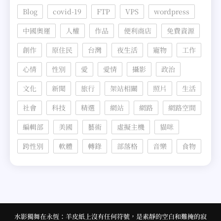
Blog
covid-19
FTP
VPS
wordpress
中國奧運
人權
作品
便利商店
免費資源
創作
原住民
台灣
夜生活
寵物
工作
心情
性別
愛
愛情
攝影
政治
文化
新聞
旅行
架站相關
照片
生活
社會
科技
精選
網站
網路
網路空間
編輯部
美國
藝術
虛擬主機
貓咪
跨性別
軟體
轉錄
部落格
音樂
食物
水影獨舞在永恆：羊皮紙上沒有任何符號，是素靜的空白和難掩的寂