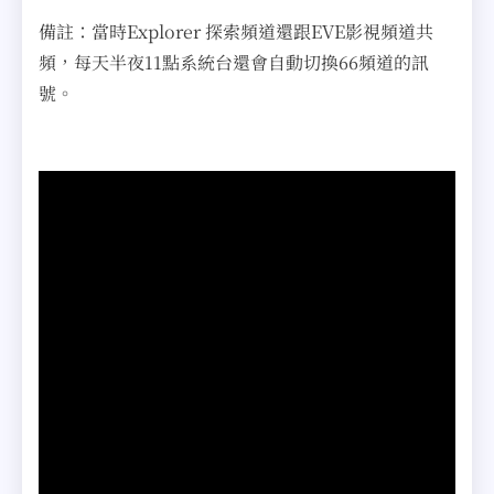
備註：當時Explorer 探索頻道還跟EVE影視頻道共
頻，每天半夜11點系統台還會自動切換66頻道的訊
號。