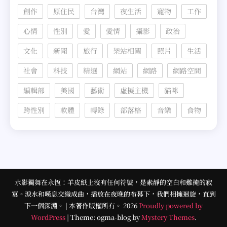
創作
原住民
台灣
夜生活
寵物
工作
心情
性別
愛
愛情
攝影
政治
文化
新聞
旅行
架站相關
照片
生活
社會
科技
精選
網站
網路
網路空間
編輯部
美國
藝術
虛擬主機
貓咪
跨性別
軟體
轉錄
部落格
音樂
食物
水影獨舞在永恆：羊皮紙上沒有任何符號，是素靜的空白和難掩的寂
寞。淚水和嘆息交織成曲，播放在夜晚的布幕下，我們相擁迴旋，直到
下一個深淵。 | 本著作版權所有。 2026
Proudly powered by
WordPress
|
Theme: ogma-blog by
Mystery Themes
.