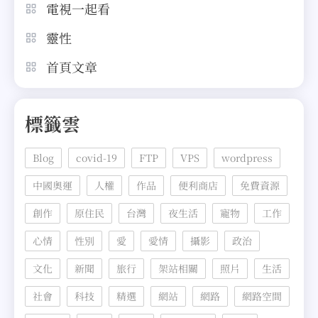
電視一起看
靈性
首頁文章
標籤雲
Blog
covid-19
FTP
VPS
wordpress
中國奧運
人權
作品
便利商店
免費資源
創作
原住民
台灣
夜生活
寵物
工作
心情
性別
愛
愛情
攝影
政治
文化
新聞
旅行
架站相關
照片
生活
社會
科技
精選
網站
網路
網路空間