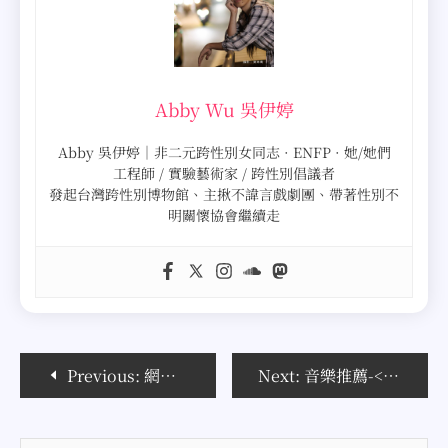
Abby Wu 吳伊婷
Abby 吳伊婷｜非二元跨性別女同志 · ENFP · 她/她們
工程師 / 實驗藝術家 / 跨性別倡議者
發起台灣跨性別博物館、主揪不諱言戲劇團、帶著性別不
明關懷協會繼續走
文
Previous:
網路的力量……
Next:
音樂推薦-<刺青>主題曲-小茉莉
章