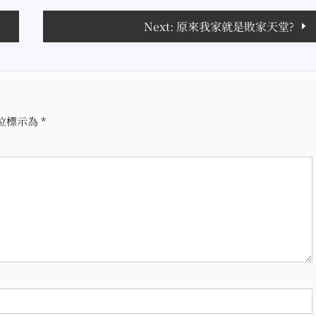
Next:
原來我家就是敗家天堂?
位標示為
*