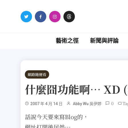
Skip
to
content
藝術之徑
新聞與評論
網路隨便看
什麼囧功能啊… XD (
0
Ta
2007 年 4 月 14 日
Abby Wu 吳伊婷
話說今天要來寫Blog的，
網址打開後居然…..