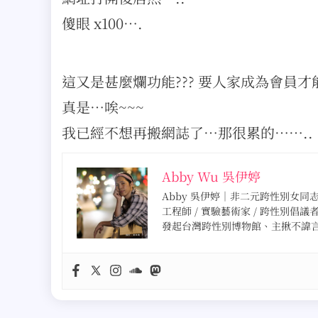
傻眼 x100….
這又是甚麼爛功能??? 要人家成為會員才
真是…唉~~~
我已經不想再搬網誌了…那很累的……..
Abby Wu 吳伊婷
Abby 吳伊婷｜非二元跨性別女同志 · 
工程師 / 實驗藝術家 / 跨性別倡議
發起台灣跨性別博物館、主揪不諱