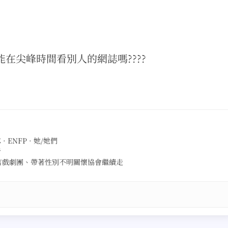
能在尖峰時間看別人的網誌嗎????
ENFP · 她/她們
者
言戲劇團、帶著性別不明關懷協會繼續走