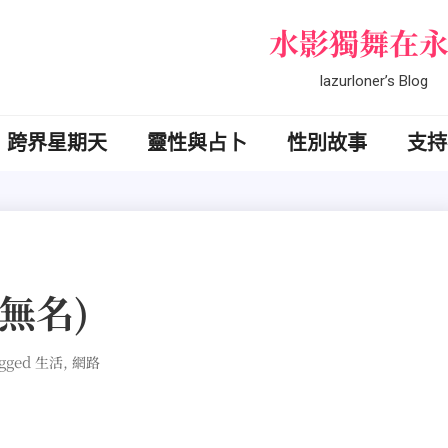
水影獨舞在
lazurloner’s Blog
跨界星期天
靈性與占卜
性別故事
支持
無名)
gged
,
生活
網路