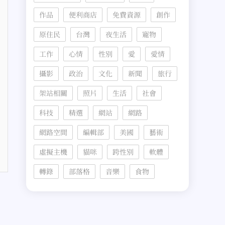
作品
便利商店
免費資源
創作
原住民
台灣
夜生活
寵物
工作
心情
性別
愛
愛情
攝影
政治
文化
新聞
旅行
架站相關
照片
生活
社會
科技
精選
網站
網路
網路空間
編輯部
美國
藝術
虛擬主機
貓咪
跨性別
軟體
轉錄
部落格
音樂
食物