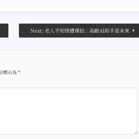
Next:
老人不知情遭裸拍：高齡AI助手是未來
位標示為
*