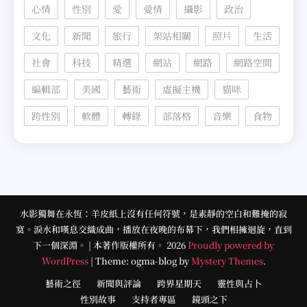
心情
性別
愛
愛情
攝影
政治
文化
新聞
旅行
架站相關
照片
生活
社會
科技
精選
網站
網路
網路空間
編輯部
美國
藝術
虛擬主機
貓咪
跨性別
軟體
轉錄
部落格
音樂
食物
水影獨舞在永恆：羊皮紙上沒有任何符號，是素靜的空白和難掩的寂
寞。淚水和嘆息交織成曲，播放在夜晚的布幕下，我們相擁迴旋，直到
下一個深淵。 | 本著作版權所有。 2026
Proudly powered by
WordPress
|
Theme: ogma-blog by
Mystery Themes
.
藝術之徑
新聞與評論
跨界星期天
靈性與占卜
性別故事
支持者專區
鏡頭之下