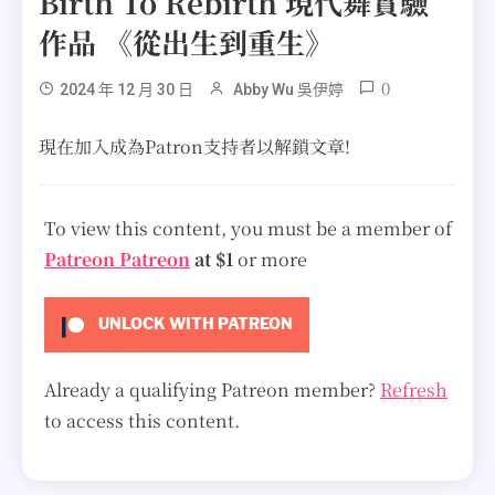
Birth To Rebirth 現代舞實驗
作品 《從出生到重生》
0
2024 年 12 月 30 日
Abby Wu 吳伊婷
現在加入成為Patron支持者以解鎖文章!
To view this content, you must be a member of
Patreon Patreon
at $1
or more
UNLOCK WITH PATREON
Already a qualifying Patreon member?
Refresh
to access this content.