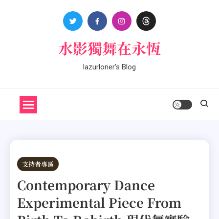
Skip
to
content
水影獨舞在永恆
lazurloner’s Blog
支持者專區
Contemporary Dance
Experimental Piece From