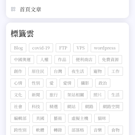
首頁文章
標籤雲
Blog
covid-19
FTP
VPS
wordpress
中國奧運
人權
作品
便利商店
免費資源
創作
原住民
台灣
夜生活
寵物
工作
心情
性別
愛
愛情
攝影
政治
文化
新聞
旅行
架站相關
照片
生活
社會
科技
精選
網站
網路
網路空間
編輯部
美國
藝術
虛擬主機
貓咪
跨性別
軟體
轉錄
部落格
音樂
食物