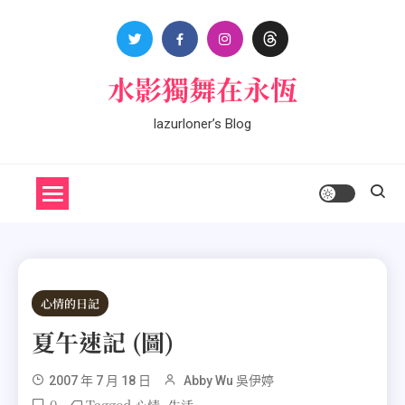
Skip
to
content
水影獨舞在永恆
lazurloner’s Blog
心情的日記
夏午速記 (圖)
2007 年 7 月 18 日
Abby Wu 吳伊婷
0
Tagged
,