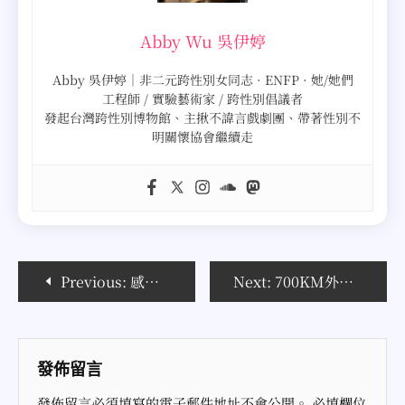
Abby Wu 吳伊婷
Abby 吳伊婷｜非二元跨性別女同志 · ENFP · 她/她們
工程師 / 實驗藝術家 / 跨性別倡議者
發起台灣跨性別博物館、主揪不諱言戲劇團、帶著性別不
明關懷協會繼續走
文
Previous:
感謝所有的科研人員，讓我們的生活更美好
Next:
700KM外的你們還好嗎?
章
導
發佈留言
覽
發佈留言必須填寫的電子郵件地址不會公開。
必填欄位