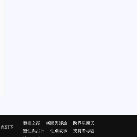
藝術之徑
新聞與評論
跨界星期天
，直到下一
靈性與占卜
性別故事
支持者專區