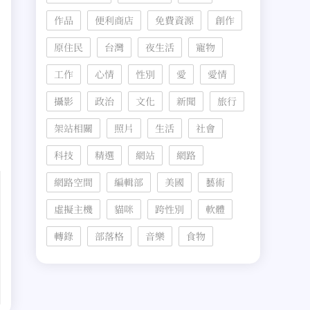
作品
便利商店
免費資源
創作
原住民
台灣
夜生活
寵物
工作
心情
性別
愛
愛情
攝影
政治
文化
新聞
旅行
關
架站相關
照片
生活
社會
科技
精選
網站
網路
網路空間
編輯部
美國
藝術
虛擬主機
貓咪
跨性別
軟體
轉錄
部落格
音樂
食物