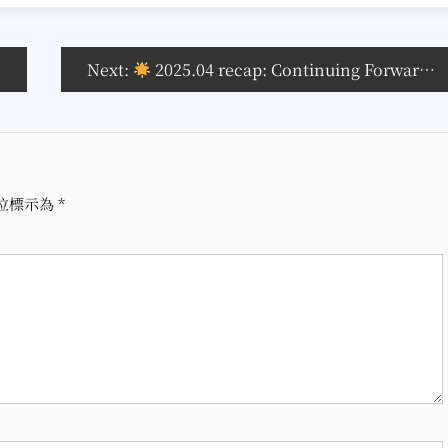
Next:
2025.04 recap: Continuing Forward in the Glow: A Journey with Classrooms, DJ Booths, and Theaters
位標示為
*