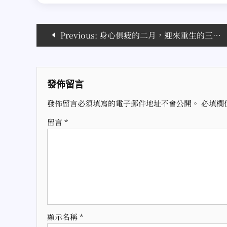
文
Previous:
身心俱疲的二月，迎來重生的三月 A Month of Exhaustion and Renewal: My February and March Journey
章
導
發佈留言
覽
發佈留言必須填寫的電子郵件地址不會公開。
必填欄
留言
*
顯示名稱
*