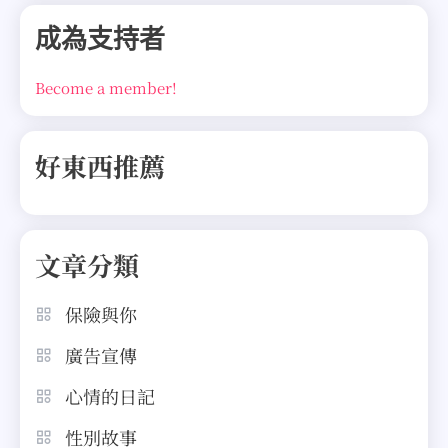
成為支持者
Become a member!
好東西推薦
文章分類
保險與你
廣告宣傳
心情的日記
性別故事