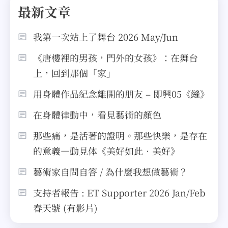
最新文章
我第一次站上了舞台 2026 May/Jun
《唐樓裡的男孩，門外的女孩》：在舞台
上，回到那個「家」
用身體作品紀念離開的朋友 – 即興05《縫》
在身體律動中，看見藝術的顏色
那些痛，是活著的證明。那些快樂，是存在
的意義—動見体《美好如此．美好》
藝術家自問自答 / 為什麼我想做藝術？
支持者報告 : ET Supporter 2026 Jan/Feb
春天號 (有影片)