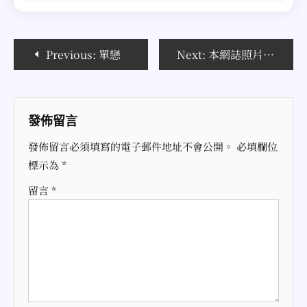
文
Previous:
單戀
Next:
本網誌照片被引用到著名部落格~
章
導
發佈留言
覽
發佈留言必須填寫的電子郵件地址不會公開。
必填欄位
標示為
*
留言
*