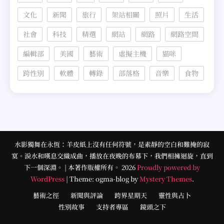
文化
新聞
旅行
架站相關
照片
生活
社會
科技
精選
網站
網路
網路空間
編輯部
美國
藝術
虛擬主機
貓咪
跨性別
軟體
轉錄
部落格
音樂
食物
水影獨舞在永恆：羊皮紙上沒有任何符號，是素靜的空白和難掩的寂
寞。淚水和嘆息交織成曲，播放在夜晚的布幕下，我們相擁迴旋，直到
下一個深淵。 | 本著作版權所有。 2026
Proudly powered by
WordPress
|
Theme: ogma-blog by
Mystery Themes
.
藝術之徑
新聞與評論
跨界星期天
靈性與占卜
性別故事
支持者專區
鏡頭之下