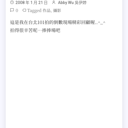
2008 年 1 月 21 日
Abby Wu 吳伊婷
0
Tagged
,
作品
攝影
這是我在台北101拍的倒數現場精彩回顧喔..^_^
拍得很辛苦呢…捧捧場吧