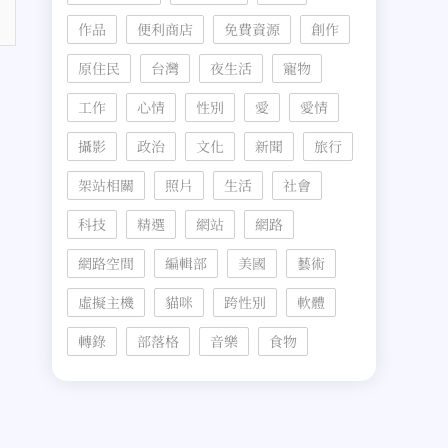
作品
便利商店
免費資源
創作
原住民
台灣
夜生活
寵物
工作
心情
性別
愛
愛情
攝影
政治
文化
新聞
旅行
架站相關
照片
生活
社會
科技
精選
網站
網路
網路空間
編輯部
美國
藝術
虛擬主機
貓咪
跨性別
軟體
轉錄
部落格
音樂
食物