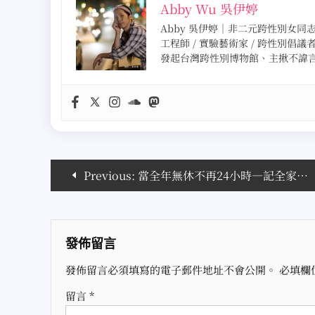
Abby Wu 吳伊婷
Abby 吳伊婷｜非二元跨性別女同志 · 
工程師 / 實驗藝術家 / 跨性別倡議
發起台灣跨性別博物館、主揪不諱
文
Previous:
當全年無休不再24小時—記全家台南成功店(圖)
章
導
發佈留言
覽
發佈留言必須填寫的電子郵件地址不會公開。
必填欄
留言
*