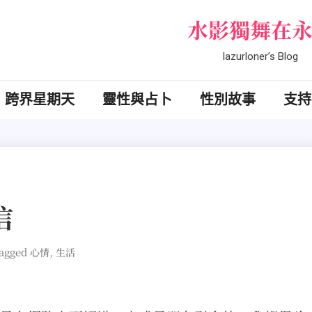
水影獨舞在
lazurloner’s Blog
跨界星期天
靈性與占卜
性別故事
支持
信
agged
,
心情
生活