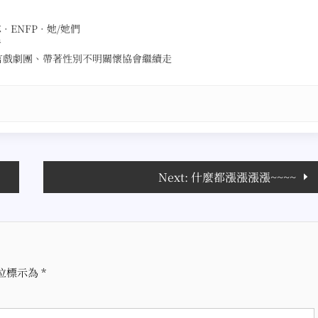
ENFP · 她/她們
者
言戲劇團、帶著性別不明關懷協會繼續走
Next:
什麼都漲漲漲漲~~~~
位標示為
*