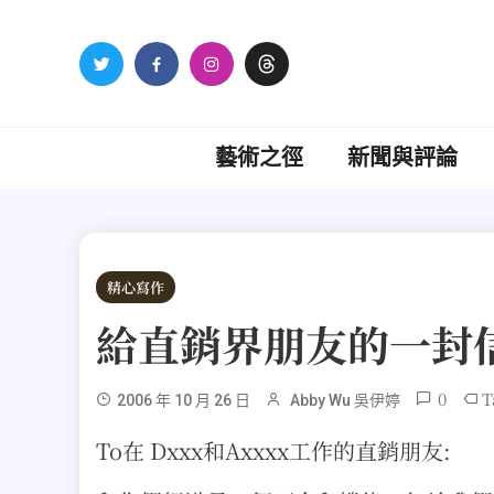
Skip
to
content
藝術之徑
新聞與評論
精心寫作
給直銷界朋友的一封
0
T
2006 年 10 月 26 日
Abby Wu 吳伊婷
To在 Dxxx和Axxxx工作的直銷朋友: