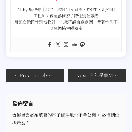
Abby 吳伊婷｜非二元跨性別女同志 · ENFP · 她/她們
工程師 / 實驗藝術家 / 跨性別倡議者
發起台灣跨性別博物館、主揪不諱言戲劇團、帶著性別不
明關懷協會繼續走
文
Previous:
小小記者香港採訪記-隨處逛(圖)
Next:
今年是個Moo年！
章
導
發佈留言
覽
發佈留言必須填寫的電子郵件地址不會公開。
必填欄位
標示為
*