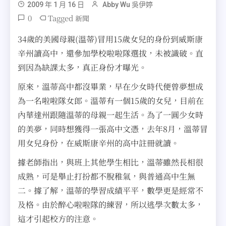
2009 年 1 月 16 日
Abby Wu 吳伊婷
0
Tagged
新聞
34歲的美國母親(溫蒂)冒用15歲女兒的身份到威斯康
辛州讀高中，還參加學校啦啦隊選拔，未被識破。直
到因為缺課太多，真正身份才曝光。
原來，溫蒂高中都沒畢業，早在少女時代便曾夢想成
為一名啦啦隊女郎。溫蒂有一個15歲的女兒，目前在
內華達州跟隨溫蒂的母親一起生活。為了一圓少女時
的美夢，同時想獲得一張高中文憑，去年8月，溫蒂冒
用女兒身份，在威斯康辛州的高中註冊就讀。
據老師指出，與班上其他學生相比，溫蒂雖然長相很
成熟，可是舉止打扮都不脫稚氣，與普通高中生無
二。據了解，溫蒂的學習成績平平，數學更是經常不
及格。由於醉心啦啦隊的練習，所以逃學次數太多，
這才引起校方的注意。