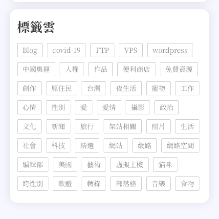
標籤雲
Blog
covid-19
FTP
VPS
wordpress
中國奧運
人權
作品
便利商店
免費資源
創作
原住民
台灣
夜生活
寵物
工作
心情
性別
愛
愛情
攝影
政治
文化
新聞
旅行
架站相關
照片
生活
社會
科技
精選
網站
網路
網路空間
編輯部
美國
藝術
虛擬主機
貓咪
跨性別
軟體
轉錄
部落格
音樂
食物