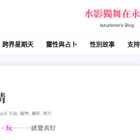
水影獨舞在
lazurloner’s Blog
跨界星期天
靈性與占卜
性別故事
支持
晴
ged
,
,
,
天氣
寵物
攝影
照片
、玩………
感覺真好