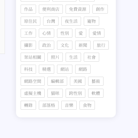
作品
便利商店
免費資源
創作
原住民
台灣
夜生活
寵物
工作
心情
性別
愛
愛情
攝影
政治
文化
新聞
旅行
架站相關
照片
生活
社會
科技
精選
網站
網路
網路空間
編輯部
美國
藝術
虛擬主機
貓咪
跨性別
軟體
轉錄
部落格
音樂
食物