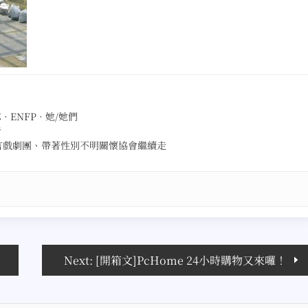
ENFP · 她/她們
者
言戲劇團、帶著性別不明關懷協會繼續走
Next:
[開箱文]PcHome 24小時購物又來囉！