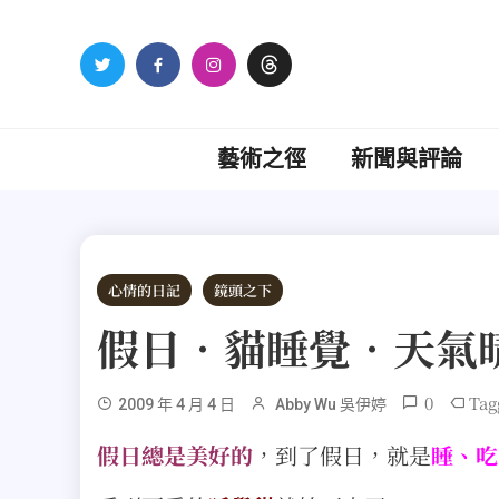
Skip
to
content
藝術之徑
新聞與評論
心情的日記
鏡頭之下
假日‧貓睡覺‧天氣
0
Tag
2009 年 4 月 4 日
Abby Wu 吳伊婷
假日總是美好的
，到了假日，就是
睡、吃