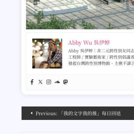
Abby Wu 吳伊婷
Abby 吳伊婷｜非二元跨性別女同志 · 
工程師 / 實驗藝術家 / 跨性別倡議
發起台灣跨性別博物館、主揪不諱
文
Previous:
「我的文字我的推」每日回送
章