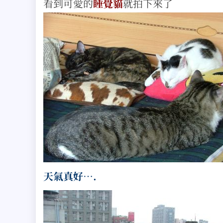
看到可愛的
睡覺貓
就拍下來了
天氣真好….