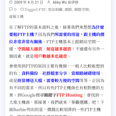
2009 年 4 月 21 日
Abby Wu 吳伊婷
0
Tagged
,
,
,
,
FTP
架站相關
網路
網路空間
虛擬主機
在了解FTP的基本資料之後，接著我們來想想
為什麼
要租FTP主機？
因為我們
所需要的用途，跟主機的價
位非常非常有關係
。FTP主機基本上跟網站空間一
樣，
空間越大越貴
、
頻寬越多越貴
，不過還有另外一
個因素，就是
用戶數
越多
也越貴
。
會使用到FTP的原因主要有幾個，一般人比較能想到
的有：
資料備份
、
社群檔案分享
、
當網路硬碟使用
、
或是
經常傳送大檔，需要較方便的空間
等等。正因為
有不同的需求，所以有些FTP主機商也有相對應的方
案。到Google搜尋
關鍵字
FTP Hosting
，會找到一
大堆主機商，那接著，我們就來「參觀選購」吧！下
面Barbie列出的是，價錢比較划算的一些FTP主機