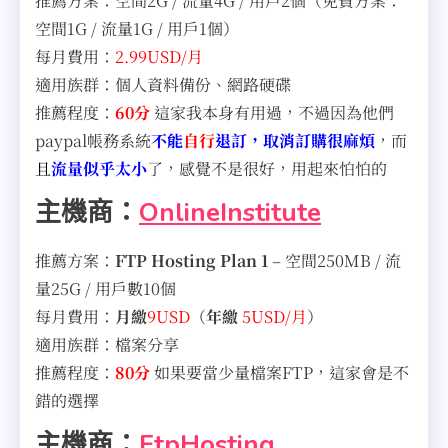
推薦方案：空間2G / 流量4G / 用戶2個（免費方案：
空間1G / 流量1G / 用戶1個）
每月費用：
2.99USD/月
適用族群：個人資料備份、網路硬碟
推薦程度：
60分
這家我本身有用過，不過因為他們
paypal帳務系統
不能
自行
退訂，取消訂購很麻煩
，而
且
流量似乎太小
了，感覺不是很好，用起來怕怕的
主機商：
OnlineInstitute
推薦方案：
FTP Hosting Plan 1
– 空間250MB / 流
量25G / 用戶數10個
每月費用：
月繳
9USD
（
年繳
5USD/月
）
適用族群：檔案分享
推薦程度：
80
分
如果要當少量檔案FTP，這家會是不
錯的選擇
主機商：
FtpHosting