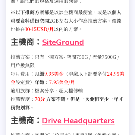
商，跟他們的規格及適用的族群：
※以下
推薦方案
都是以該主機商
最便宜
，或是以
個人
重要資料備份空間
2GB左右大小作為推薦方案。價錢
也挑在
10-15USD/月
以內的方案。
主機商：
SiteGround
推薦方案：只有一種方案- 空間750G / 流量7500G /
用戶數無限
每月費用：
月繳
9.95美金
（季繳以下都要多付
24.95美
金
設定費）
年繳
：
7.95美金/月
適用族群：檔案分享、超大檔傳輸
推薦程度：
70分
方案不錯，但是一次要租至少一年才
稍微划算。
主機商：
Drive Headquarters