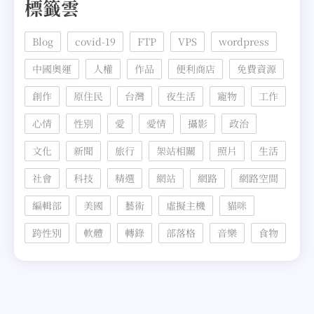
標籤雲
Blog
covid-19
FTP
VPS
wordpress
中國奧運
人權
作品
便利商店
免費資源
創作
原住民
台灣
夜生活
寵物
工作
心情
性別
愛
愛情
攝影
政治
文化
新聞
旅行
架站相關
照片
生活
社會
科技
精選
網站
網路
網路空間
編輯部
美國
藝術
虛擬主機
貓咪
跨性別
軟體
轉錄
部落格
音樂
食物