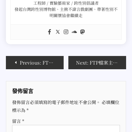
工程師 / 實驗藝術家 / 跨性別倡議者
發起台灣跨性別博物館、主揪不諱言戲劇團、帶著性別不
明關懷協會繼續走
文
Previous:
FTP檔案主機系列（一）關於FTP
Next:
FTP檔案主機系列（三）CheapFtpSpace介紹與省錢購買法
章
導
發佈留言
覽
發佈留言必須填寫的電子郵件地址不會公開。
必填欄位
標示為
*
留言
*