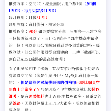
推薦方案：空間2G / 流量無限 / 用戶數1個
（多1個
USER，每月只需多1USD）
每月費用：
月繳
5USD
適用族群：資料備份、檔案分享
推薦程度：
90分
如果要檔案分享，只要多一元建立多
一個帳號就可以了，而且C/P值是全部主機商中最高
的一個！可以到該公司網站看到更多划算的規格。經
過測試，該公司伺服器從台灣連線，上傳下載都可以
到自己ADSL線路的最高速度喔！
看了那麼多FTP主機商，有沒有發現好像似乎功能沒
有網頁空間多（像是什麼PHP、MySQL資料庫一類
的），
但是這些經過精挑細選的價格卻
已經比網頁空
間貴上非常多了？
那是因為FTP主機本身就比較
難以
維護
，還有
硬體損耗
也比WEB主機兇很多，最重要的
是
線路
，因為封包量比HTTP大很多，所以線路相對
要高級一點。