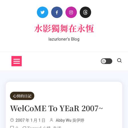
Skip
to
content
水影獨舞在永恆
lazurloner’s Blog
心情的日記
WelCoME To YEaR 2007~
2007 年 1 月 1 日
Abby Wu 吳伊婷
0
Tagged
,