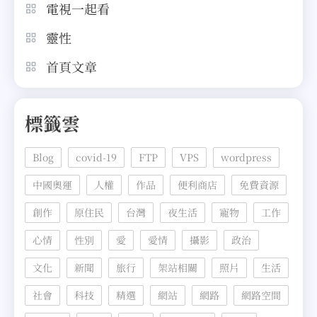
電視一起看
靈性
首頁文章
標籤雲
Blog
covid-19
FTP
VPS
wordpress
中國奧運
人權
作品
便利商店
免費資源
創作
原住民
台灣
夜生活
寵物
工作
心情
性別
愛
愛情
攝影
政治
文化
新聞
旅行
架站相關
照片
生活
社會
科技
精選
網站
網路
網路空間