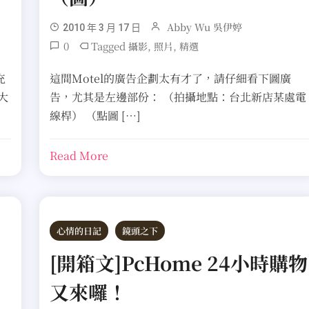
Abby Wu 吳伊婷
2010 年 3 月 17 日
0
Tagged
,
,
攝影
照片
精選
充
這間Motel的廣告企劃太有才了，請仔細看下圖廣
大
告，尤其是左邊部份： （拍攝地點：台北新店某處電
線桿） （點圖 […]
Read More
心情的日記
鏡頭之下
[開箱文]PcHome 24小時購物
又來囉！