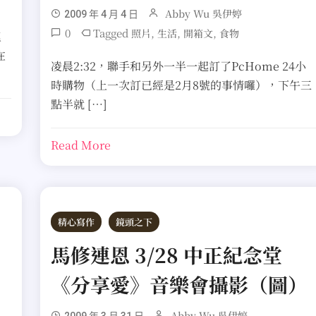
Abby Wu 吳伊婷
2009 年 4 月 4 日
0
Tagged
,
,
,
照片
生活
開箱文
食物
裡
在
凌晨2:32，聯手和另外一半一起訂了PcHome 24小
時購物（上一次訂已經是2月8號的事情囉），下午三
點半就 […]
Read More
精心寫作
鏡頭之下
馬修連恩 3/28 中正紀念堂
《分享愛》音樂會攝影（圖）
Abby Wu 吳伊婷