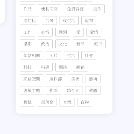
作品
便利商店
免費資源
創作
原住民
台灣
夜生活
寵物
工作
心情
性別
愛
愛情
攝影
政治
文化
新聞
旅行
架站相關
照片
生活
社會
科技
精選
網站
網路
網路空間
編輯部
美國
藝術
虛擬主機
貓咪
跨性別
軟體
轉錄
部落格
音樂
食物