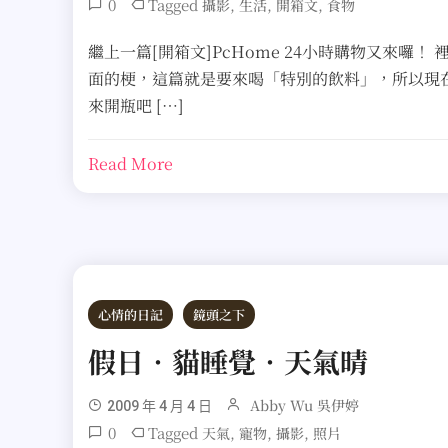
0
Tagged
,
,
,
攝影
生活
開箱文
食物
繼上一篇[開箱文]PcHome 24小時購物又來囉！ 
面的梗，這篇就是要來喝「特別的飲料」，所以現
來開瓶吧 […]
Read More
心情的日記
鏡頭之下
假日‧貓睡覺‧天氣晴
Abby Wu 吳伊婷
2009 年 4 月 4 日
0
Tagged
,
,
,
天氣
寵物
攝影
照片