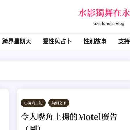
水影獨舞在
lazurloner’s Blog
跨界星期天
靈性與占卜
性別故事
支持
心情的日記
鏡頭之下
令人嘴角上揚的Motel廣告
（圖）