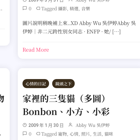
2009 年 3 月 31 日
0
Tagged
,
,
攝影
精選
音樂
…
圖片說明稍晚補上來..XD Abby Wu 吳伊婷Abby 吳
伊婷｜非二元跨性別女同志 · ENFP · 她/ […]
Read More
心情的日記
鏡頭之下
物
家裡的三隻貓（多圖）
Bonbon、小方、小彩
Abby Wu 吳伊婷
2009 年 1 月 30 日
0
Tagged
,
,
,
,
寵物
心情
照片
生活
貓咪
，