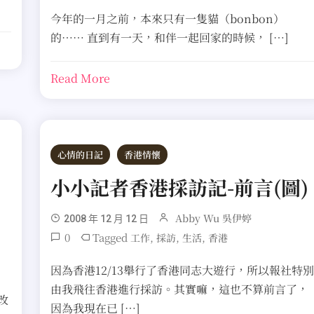
今年的一月之前，本來只有一隻貓（bonbon）
的…… 直到有一天，和伴一起回家的時候， […]
Read More
心情的日記
香港情懷
小小記者香港採訪記-前言(圖)
Abby Wu 吳伊婷
2008 年 12 月 12 日
0
Tagged
,
,
,
工作
採訪
生活
香港
因為香港12/13舉行了香港同志大遊行，所以報社特
由我飛往香港進行採訪。其實嘛，這也不算前言了，
改
因為我現在已 […]