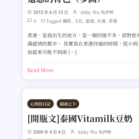
Abby Wu 吳伊婷
2012 年 6 月 15 日
0
Tagged
,
,
,
,
攝影
文化
旅遊
社會
香港
香港，是我出生的地方，是一個回憶不多，卻對他
滿感情的都市。 其實我在香港待過的時間，從小到
加起來可能不到兩 […]
Read More
心情的日記
鏡頭之下
[開瓶文]泰國Vitamilk豆奶
Abby Wu 吳伊婷
2009 年 4 月 4 日