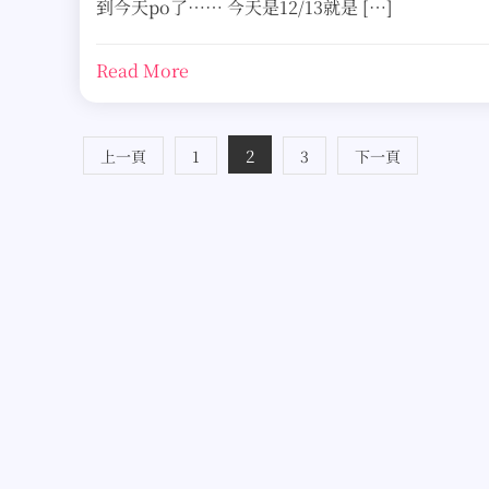
到今天po了…… 今天是12/13就是 […]
Read More
文
2
上一頁
1
3
下一頁
章
分
頁