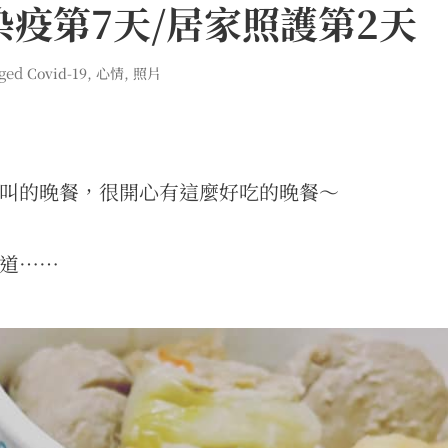
記 染疫第7天/居家照護第2天
ged
,
,
Covid-19
心情
照片
叫的晚餐，很開心有這麼好吃的晚餐～
道⋯⋯