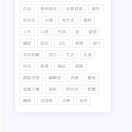
作品
便利商店
免費資源
創作
原住民
台灣
夜生活
寵物
工作
心情
性別
愛
愛情
攝影
政治
文化
新聞
旅行
架站相關
照片
生活
社會
科技
精選
網站
網路
網路空間
編輯部
美國
藝術
虛擬主機
貓咪
跨性別
軟體
轉錄
部落格
音樂
食物