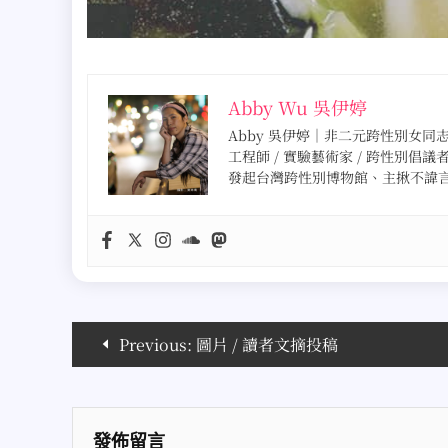
Abby Wu 吳伊婷
Abby 吳伊婷｜非二元跨性別女同志 · 
工程師 / 實驗藝術家 / 跨性別倡議
發起台灣跨性別博物館、主揪不諱
文
Previous:
圖片 / 讀者文摘投稿
章
導
發佈留言