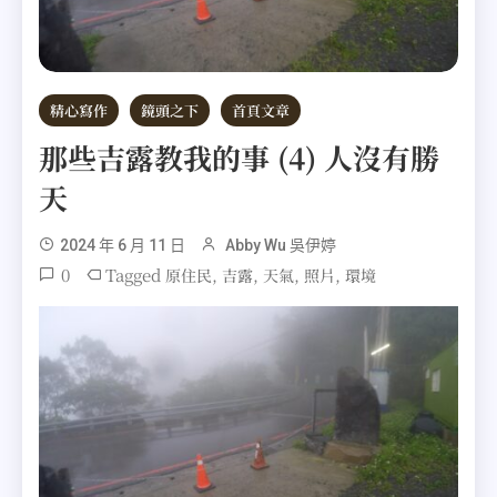
精心寫作
鏡頭之下
首頁文章
那些吉露教我的事 (4) 人沒有勝
天
2024 年 6 月 11 日
Abby Wu 吳伊婷
0
Tagged
,
,
,
,
原住民
吉露
天氣
照片
環境