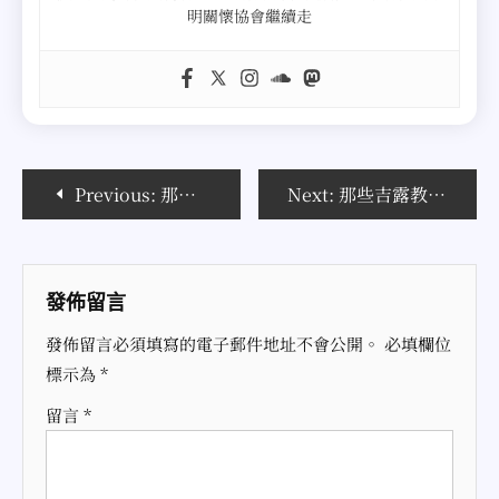
明關懷協會繼續走
文
Previous:
那些吉露教我的事 (3) 望君平安
Next:
那些吉露教我的事 (5) 初識霧台山神
章
導
發佈留言
覽
發佈留言必須填寫的電子郵件地址不會公開。
必填欄位
標示為
*
留言
*