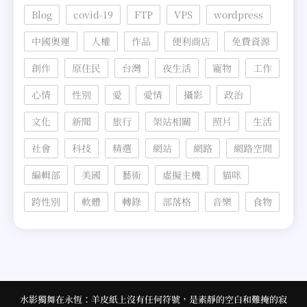
Blog
covid-19
FTP
VPS
wordpress
中國奧運
人權
作品
便利商店
免費資源
創作
原住民
台灣
夜生活
寵物
工作
心情
性別
愛
愛情
攝影
政治
文化
新聞
旅行
架站相關
照片
生活
社會
科技
精選
網站
網路
網路空間
編輯部
美國
藝術
虛擬主機
貓咪
跨性別
軟體
轉錄
部落格
音樂
食物
水影獨舞在永恆：羊皮紙上沒有任何符號，是素靜的空白和難掩的寂