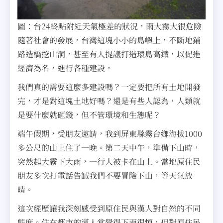
圖：台24終點附近天氣極差的狀況，雨大霧大很危險
隨著社會的發展，台灣這塊小小的島嶼上，不斷地鋪
路造橋挖山洞，甚至有人提議打造環島高鐵，以促進
經濟為名，進行各種建設。
我們真的需要這麼多建設嗎？一定要把所有土地開發
完，才是對這塊土地好嗎？還是有些人認為，人類就
是要什麼就砸錢，但不管環境和生態呢？
端午假期，受朋友邀請，我到屏東縣霧台鄉海拔1000
多公尺的山上住了一晚。第二天中午，準備下山時，
突然起大霧下大雨，一行人被卡在山上。當地原住民
朋友多次打電話告誡我們不要冒險下山，等天氣放
晴。
這次經歷讓我深刻感受到原住民與漢人對自然的不同
態度。住在都市的漢人常覺得下雨很煩，但對原住民